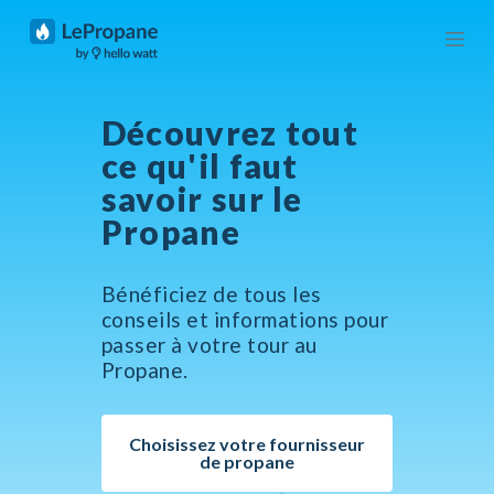
P
a
s
s
e
r
Découvrez tout
a
ce qu'il faut
u
c
savoir sur le
o
n
Propane ​
t
e
n
Bénéficiez de tous les
u
conseils et informations pour
passer à votre tour au
Propane.
Choisissez votre fournisseur
de propane