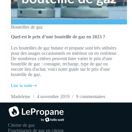
Bouteilles de gaz
Quel est le prix d’une bouteille de gaz en 2023 ?
Les bouteilles de gaz butane et propane sont très utilisées
pour des usages occasionnels en intérieur ou en extérieur.
De nombreux critères peuvent faire varier le prix d'une
bouteille de gaz : consigne, recharge, type de gaz ou
encore lieu d'achat, voici notre guide sur le prix d'une
bouteille de gaz.
Lire la suite
Quel
est
Madeleine
4 novembre 2019
9 commentaires
le
prix
d’une
bouteille
de
gaz
Citerne de gaz
en
Fournisseurs de gaz en citerne