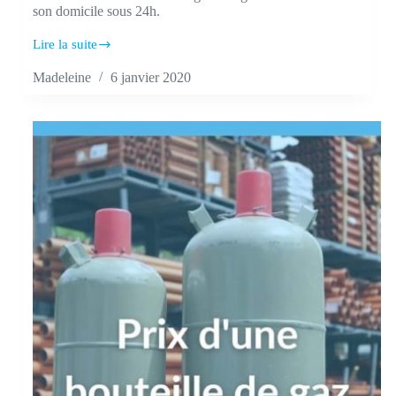
son domicile sous 24h.
Lire la suite
Gazissimo
:
Madeleine
6 janvier 2020
la
livraison
de
bouteille
de
gaz
à
domicile
facilitée