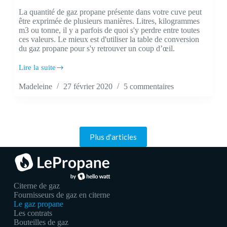
La quantité de gaz propane présente dans votre cuve peut
être exprimée de plusieurs manières. Litres, kilogrammes
m3 ou tonne, il y a parfois de quoi s'y perdre entre toutes
ces valeurs. Le mieux est d'utiliser la table de conversion
du gaz propane pour s'y retrouver un coup d’œil.
Lire la suite
Comment
convertir
Madeleine
27 février 2020
5 commentaires
des
litres
de
gaz
propane
en
Plus d'articles
kilo
et
en
kWh
?
Citerne de gaz
Fournisseurs de gaz en citerne
Le gaz propane
Les contrats
Bouteilles de gaz