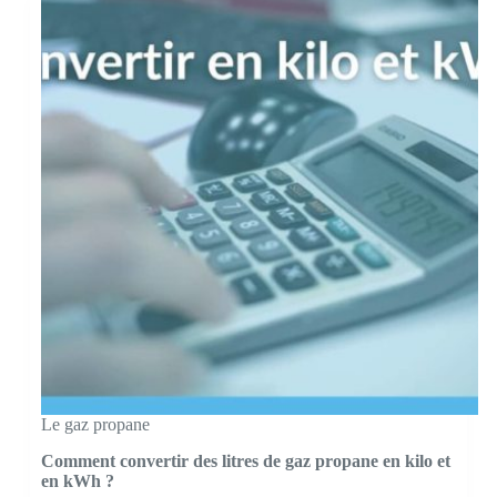
un
système
de
chauffage
idéal
?
Le gaz propane
Comment convertir des litres de gaz propane en kilo et
en kWh ?