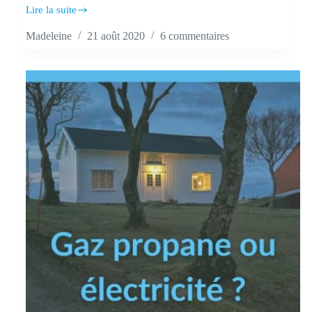
Lire la suite
Qu’est-
ce
Madeleine
21 août 2020
6 commentaires
qui
fait
évoluer
le
cours
du
gaz
propane
?