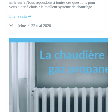
inférieur ? Nous répondons à toutes ces questions pour
vous aider à choisir le meilleur système de chauffage.
Lire la suite
Pouvoir
calorifique
Madeleine
22 mai 2020
du
gaz
propane
:
calcul
et
comparatif