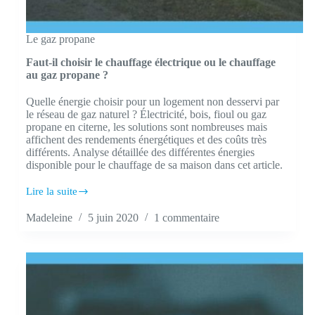
Le gaz propane
Faut-il choisir le chauffage électrique ou le chauffage
au gaz propane ?
Quelle énergie choisir pour un logement non desservi par
le réseau de gaz naturel ? Électricité, bois, fioul ou gaz
propane en citerne, les solutions sont nombreuses mais
affichent des rendements énergétiques et des coûts très
différents. Analyse détaillée des différentes énergies
disponible pour le chauffage de sa maison dans cet article.
Lire la suite
Faut-
il
Madeleine
5 juin 2020
1 commentaire
choisir
le
chauffage
électrique
ou
le
chauffage
au